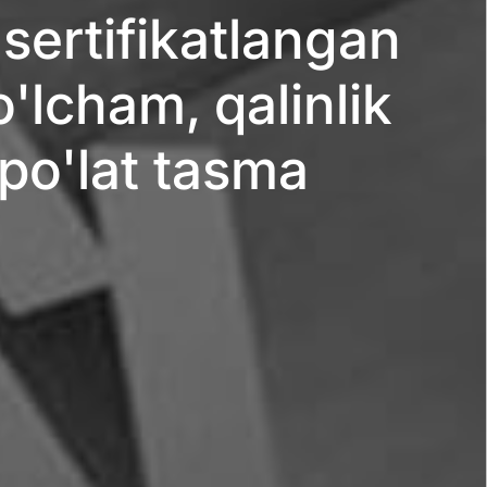
sertifikatlangan
'lcham, qalinlik
po'lat tasma