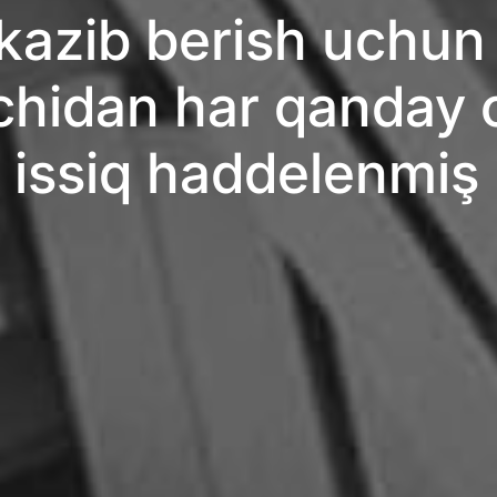
azib berish uchun 
hidan har qanday o
 issiq haddelenmiş 