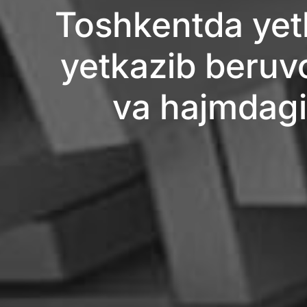
Toshkentda yetk
yetkazib beruvc
va hajmdagi